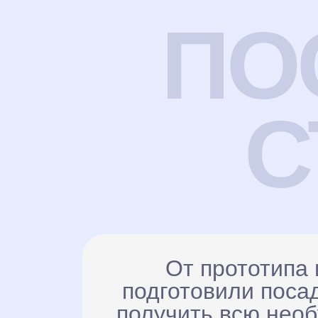
ПО
С
От прототипа 
подготовили поса
получить всю нео