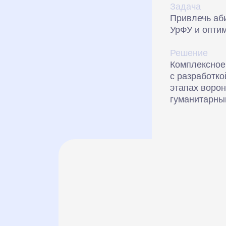
Задача
Привлечь аб
УрФУ и опти
Решение
Комплексное
с разработко
этапах ворон
гуманитарны