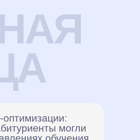
НАЯ
ЦА
O-оптимизации:
абитуриенты могли
авлениях обучения