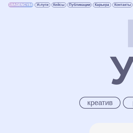
19AGENCY84
Услуги
Кейсы
Публикации
Карьера
Контакты
ТГ
ВК
У
креатив