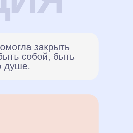
помогла закрыть
быть собой, быть
о душе.
Я