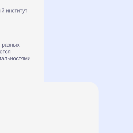
й институт
в
а разных
ются
иальностями.