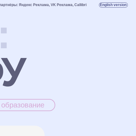
а, VK Реклама, Callibri
English version
:
ФУ
образование