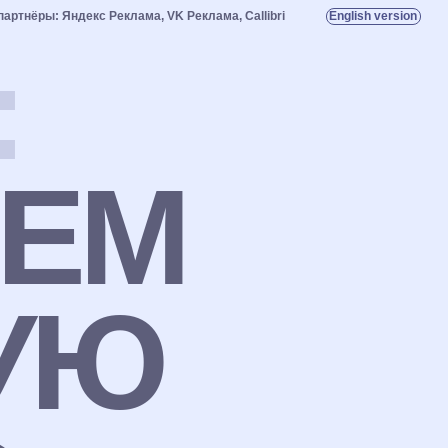
а, VK Реклама, Callibri
English version
:
ЕМ
УЮ