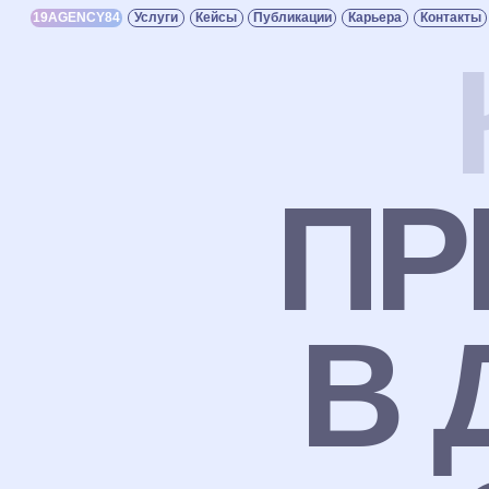
19AGENCY84
Услуги
Кейсы
Публикации
Карьера
Контакты
ТГ
ВК
ПР
В 