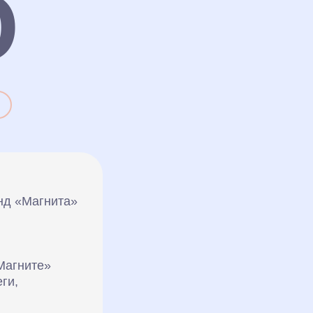
Ю
нд «Магнита»
«Магните»
ги,