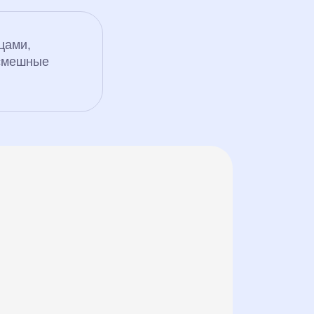
цами,
 смешные