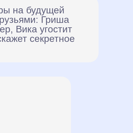
ры на будущей
друзьями: Гриша
р, Вика угостит
скажет секретное