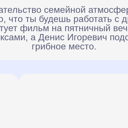
ательство семейной атмосфе
о, что ты будешь работать с 
тует фильм на пятничный вече
сами, а Денис Игоревич под
грибное место.